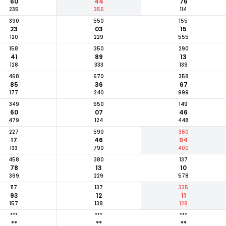
60
44
76
235
356
114
390
550
155
23
03
15
120
229
555
158
350
290
41
89
13
128
333
139
468
670
358
85
36
67
177
240
999
349
550
149
60
07
46
479
124
448
227
590
360
17
46
94
133
790
400
458
380
137
78
13
10
369
229
578
117
137
335
93
12
11
157
138
128
***
***
***
**
**
**