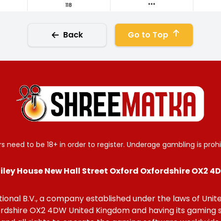
118
***
Back
Go to Top
rs need to be 18+ in order to register. Underage gambling is prohi
Bailey House New Hall Street Oxford Oxfordshire OX2
onal B.V., a company established under the laws of United
fordshire OX2 4DW United Kingdom and having its gaming 