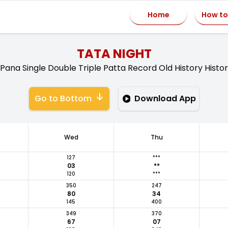
Home
How to
TATA NIGHT
ana Single Double Triple Patta Record Old History Histori
Go to Bottom
Download App
Wed
Thu
127
***
03
**
120
***
350
247
80
34
145
400
349
370
67
07