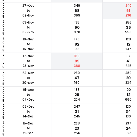
2025
27-Oct
349
240
68
61
to
02-Nov
369
236
2025
03-Nov
135
256
90
36
to
09-Nov
370
556
2025
10-Nov
170
128
82
12
to
16-Nov
138
237
2025
17-Nov
180
112
99
41
to
23-Nov
388
245
2025
24-Nov
239
480
47
20
to
30-Nov
160
334
2025
01-Dec
138
100
28
12
to
07-Dec
224
660
2025
08-Dec
247
120
31
34
to
14-Dec
245
130
2025
15-Dec
228
237
23
24
to
21-Dec
256
167