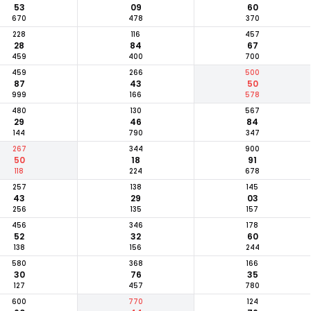
53
09
60
670
478
370
228
116
457
28
84
67
459
400
700
459
266
500
87
43
50
999
166
578
480
130
567
29
46
84
144
790
347
267
344
900
50
18
91
118
224
678
257
138
145
43
29
03
256
135
157
456
346
178
52
32
60
138
156
244
580
368
166
30
76
35
127
457
780
600
770
124