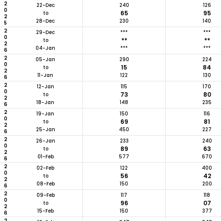
2025
22-Dec
240
126
65
95
to
28-Dec
230
140
2026
29-Dec
***
***
**
**
to
04-Jan
***
***
2026
05-Jan
290
224
15
84
to
11-Jan
122
130
2026
12-Jan
115
170
73
80
to
18-Jan
148
235
2026
19-Jan
150
116
69
81
to
25-Jan
450
227
2026
26-Jan
233
240
89
63
to
01-Feb
577
670
2026
02-Feb
122
400
56
42
to
08-Feb
150
200
2026
09-Feb
117
118
96
07
to
15-Feb
150
377