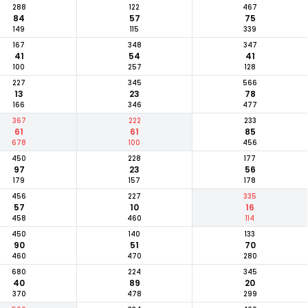
288
122
467
84
57
75
149
115
339
167
348
347
41
54
41
100
257
128
227
345
566
13
23
78
166
346
477
367
222
233
61
61
85
678
100
456
450
228
177
97
23
56
179
157
178
456
227
335
57
10
16
458
460
114
450
140
133
90
51
70
460
470
280
680
224
345
40
89
20
370
478
299