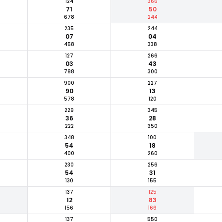
124
366
71
50
678
244
235
244
07
04
458
338
127
266
03
43
788
300
900
227
90
13
578
120
229
345
36
28
222
350
348
100
54
18
400
260
230
256
54
31
130
155
137
125
12
83
156
166
137
550