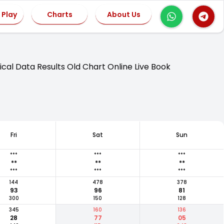
 Play
Charts
About Us
cal Data Results Old Chart Online Live Book
Fri
Sat
Sun
***
***
***
**
**
**
***
***
***
144
478
378
93
96
81
300
150
128
345
160
136
28
77
05