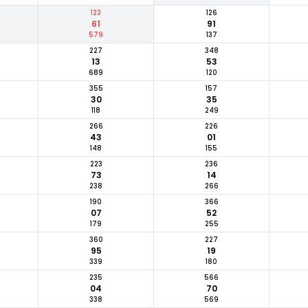
123
126
61
91
579
137
227
348
13
53
689
120
355
157
30
35
118
249
266
226
43
01
148
155
223
236
73
14
238
266
190
366
07
52
179
255
360
227
95
19
339
180
235
566
04
70
338
569