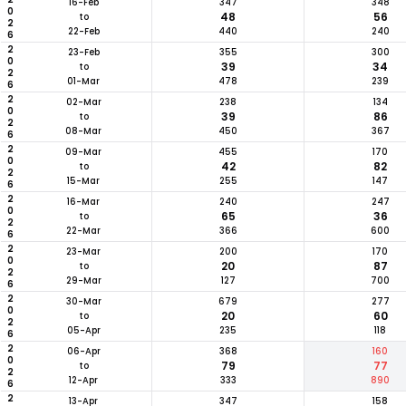
2026
16-Feb
347
348
48
56
to
22-Feb
440
240
2026
23-Feb
355
300
39
34
to
01-Mar
478
239
2026
02-Mar
238
134
39
86
to
08-Mar
450
367
2026
09-Mar
455
170
42
82
to
15-Mar
255
147
2026
16-Mar
240
247
65
36
to
22-Mar
366
600
2026
23-Mar
200
170
20
87
to
29-Mar
127
700
2026
30-Mar
679
277
20
60
to
05-Apr
235
118
2026
06-Apr
368
160
79
77
to
12-Apr
333
890
13-Apr
347
158