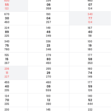
500
334
460
55
06
07
122
358
124
670
190
340
30
04
77
460
257
124
224
149
167
89
46
40
225
349
118
340
336
100
75
23
19
780
346
180
155
279
177
15
80
58
267
460
350
236
255
160
11
29
74
227
270
149
455
460
177
40
09
59
235
559
126
124
100
140
70
12
52
235
390
444
230
145
222