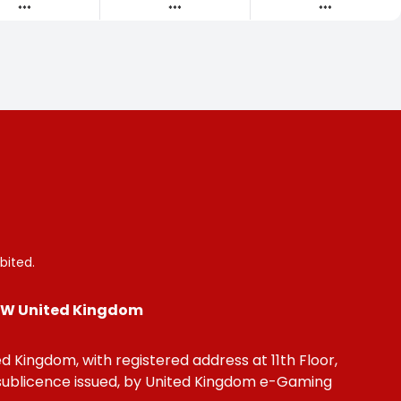
***
***
***
bited.
 4DW United Kingdom
 Kingdom, with registered address at 11th Floor,
sublicence issued, by United Kingdom e-Gaming