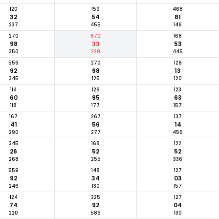
120
159
468
32
54
81
237
455
146
270
670
168
98
33
53
350
229
445
559
270
128
92
98
13
345
125
120
114
126
123
60
95
63
118
177
157
167
267
137
41
56
14
290
277
455
345
168
122
26
52
52
268
255
336
559
148
127
92
34
03
246
130
157
124
225
127
74
92
04
220
589
130