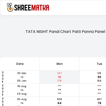
TATA NIGHT Panal Chart Patti Panna Panel P
Date
Mon
Tue
2025
30-Dec
227
126
16
95
to
05-Jan
178
159
2025
18-Aug
***
***
**
**
to
24-Aug
***
***
2025
25-Aug
556
467
64
78
to