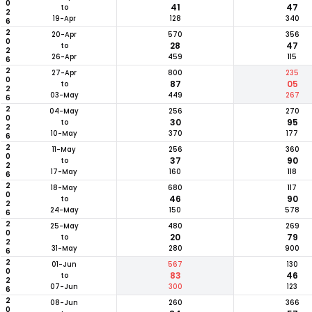
2026
41
47
to
19-Apr
128
340
2026
20-Apr
570
356
28
47
to
26-Apr
459
115
2026
27-Apr
800
235
87
05
to
03-May
449
267
2026
04-May
256
270
30
95
to
10-May
370
177
2026
11-May
256
360
37
90
to
17-May
160
118
2026
18-May
680
117
46
90
to
24-May
150
578
2026
25-May
480
269
20
79
to
31-May
280
900
2026
01-Jun
567
130
83
46
to
07-Jun
300
123
08-Jun
260
366