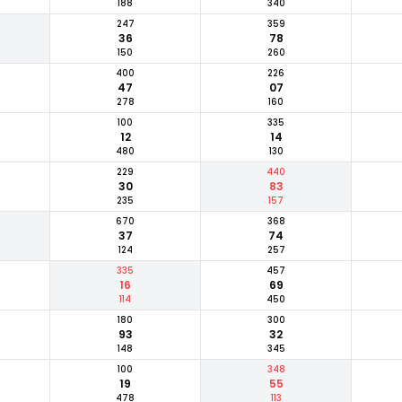
188
340
247
359
36
78
150
260
400
226
47
07
278
160
100
335
12
14
480
130
229
440
30
83
235
157
670
368
37
74
124
257
335
457
16
69
114
450
180
300
93
32
148
345
100
348
19
55
478
113