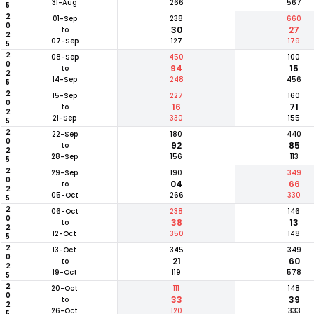
31-Aug
266
567
2025
01-Sep
238
660
30
27
to
07-Sep
127
179
2025
08-Sep
450
100
94
15
to
14-Sep
248
456
2025
15-Sep
227
160
16
71
to
21-Sep
330
155
2025
22-Sep
180
440
92
85
to
28-Sep
156
113
2025
29-Sep
190
349
04
66
to
05-Oct
266
330
2025
06-Oct
238
146
38
13
to
12-Oct
350
148
2025
13-Oct
345
349
21
60
to
19-Oct
119
578
2025
20-Oct
111
148
33
39
to
26-Oct
120
333