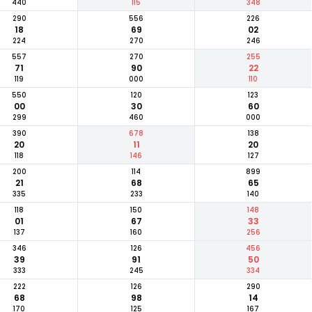
440
115
348
290
556
226
18
69
02
224
270
246
557
270
255
71
90
22
119
000
110
550
120
123
00
30
60
299
460
000
390
678
138
20
11
20
118
146
127
200
114
899
21
68
65
335
233
140
118
150
148
01
67
33
137
160
256
346
126
456
39
91
50
333
245
334
222
126
290
68
98
14
170
125
167