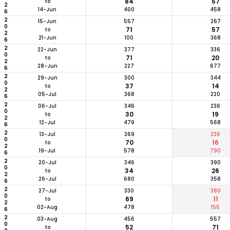
2026
84
57
to
14-Jun
400
458
2026
15-Jun
557
267
71
57
to
21-Jun
100
368
2026
22-Jun
377
336
71
20
to
28-Jun
227
677
2026
29-Jun
300
344
37
14
to
05-Jul
368
220
2026
06-Jul
346
236
30
19
to
12-Jul
479
568
2026
13-Jul
269
236
70
16
to
19-Jul
578
790
2026
20-Jul
346
390
34
26
to
26-Jul
680
358
2026
27-Jul
330
380
69
11
to
02-Aug
478
155
2026
03-Aug
456
557
52
71
to