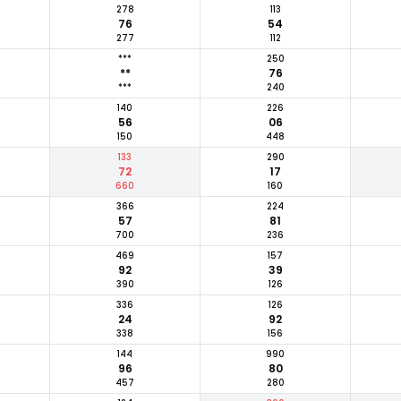
278
113
76
54
277
112
***
250
**
76
***
240
140
226
56
06
150
448
133
290
72
17
660
160
366
224
57
81
700
236
469
157
92
39
390
126
336
126
24
92
338
156
144
990
96
80
457
280