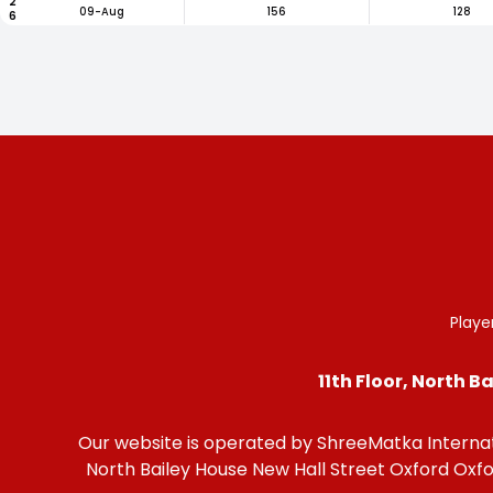
09-Aug
156
128
Playe
11th Floor, North 
Our website is operated by ShreeMatka Internati
North Bailey House New Hall Street Oxford Ox