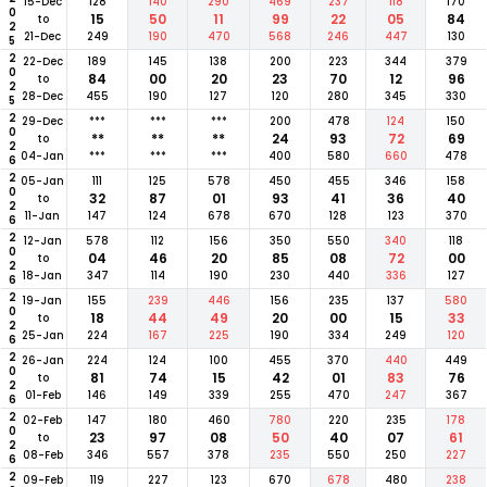
2025
15-Dec
128
140
290
469
237
118
170
15
50
11
99
22
05
84
to
21-Dec
249
190
470
568
246
447
130
2025
22-Dec
189
145
138
200
223
344
379
84
00
20
23
70
12
96
to
28-Dec
455
190
127
120
280
345
330
2026
29-Dec
***
***
***
200
478
124
150
**
**
**
24
93
72
69
to
04-Jan
***
***
***
400
580
660
478
2026
05-Jan
111
125
578
450
455
346
158
32
87
01
93
41
36
40
to
11-Jan
147
124
678
670
128
123
370
2026
12-Jan
578
112
156
350
550
340
118
04
46
20
85
08
72
00
to
18-Jan
347
114
190
230
440
336
127
2026
19-Jan
155
239
446
156
235
137
580
18
44
49
20
00
15
33
to
25-Jan
224
167
225
190
334
249
120
2026
26-Jan
224
124
100
455
370
440
449
81
74
15
42
01
83
76
to
01-Feb
146
149
339
255
470
247
367
2026
02-Feb
147
180
460
780
220
235
178
23
97
08
50
40
07
61
to
08-Feb
346
557
378
235
550
250
227
09-Feb
119
227
123
670
678
480
238