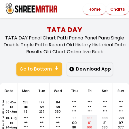
Home
Charts
TATA DAY
TATA DAY Panal Chart Patti Panna Panel Pana Single
Double Triple Patta Record Old History Historical Data
Results Old Chart Online Live Book
Go to Bottom
Download App
Date
Mon
Tue
Wed
Thu
Fri
Sat
Sun
2025
30-Dec
235
177
114
***
***
***
***
00
52
69
**
**
**
**
to
05-Jan
118
237
360
***
***
***
***
2025
18-Aug
***
***
***
190
330
390
568
**
**
**
00
61
21
97
to
24-Aug
***
***
***
118
100
380
377