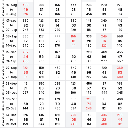
2025
25-Aug
400
256
156
444
236
270
220
49
31
23
28
15
91
48
to
31-Aug
126
470
166
260
456
119
134
2025
01-Sep
360
123
137
550
145
340
149
92
69
14
03
00
71
43
to
07-Sep
246
333
220
120
118
137
120
2025
08-Sep
560
127
444
155
336
245
558
12
08
26
16
20
16
85
to
14-Sep
570
800
178
114
190
222
140
2025
15-Sep
257
456
167
559
220
469
455
44
59
40
92
43
96
47
to
21-Sep
455
900
118
480
148
277
557
2025
22-Sep
122
150
450
347
180
220
369
50
67
92
45
96
41
83
to
28-Sep
118
124
110
140
222
236
689
2025
29-Sep
115
350
228
123
456
127
168
71
86
20
60
57
02
52
to
05-Oct
227
240
190
190
179
444
345
2025
06-Oct
555
129
179
680
223
111
460
59
29
70
40
72
34
02
to
12-Oct
144
667
460
334
246
112
110
2025
13-Oct
126
145
124
226
149
345
239
95
01
73
05
46
22
44
to
19-Oct
159
344
120
249
114
480
112