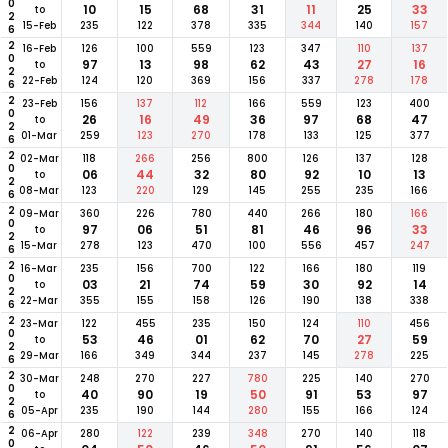
2026
10
15
68
31
11
25
33
to
15-Feb
235
122
378
335
344
140
157
2026
16-Feb
126
100
559
123
347
110
137
97
13
98
62
43
27
16
to
22-Feb
124
120
369
156
337
278
178
2026
23-Feb
156
137
112
166
559
123
400
26
16
49
36
97
68
47
to
01-Mar
259
123
270
178
133
125
377
2026
02-Mar
118
266
256
800
126
137
128
06
44
32
80
92
10
13
to
08-Mar
123
220
129
145
255
235
166
2026
09-Mar
360
226
780
440
266
180
166
97
06
51
81
46
96
33
to
15-Mar
278
123
470
100
556
457
247
2026
16-Mar
235
156
700
122
166
180
119
03
21
74
59
30
92
14
to
22-Mar
355
155
158
126
190
138
338
2026
23-Mar
122
455
235
150
124
110
456
53
46
01
62
70
27
59
to
29-Mar
166
349
344
237
145
278
225
2026
30-Mar
248
270
227
780
225
140
270
40
90
19
50
91
53
97
to
05-Apr
235
190
144
280
155
166
124
06-Apr
280
122
239
348
270
140
118