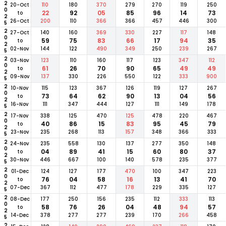
2025
20-Oct
110
180
370
279
270
119
250
22
92
05
85
96
14
73
to
26-Oct
200
110
366
366
457
446
300
2025
27-Oct
140
160
369
330
227
117
148
59
75
83
66
17
94
35
to
02-Nov
144
122
490
349
250
239
267
2025
03-Nov
123
110
160
117
123
347
112
61
26
70
90
65
49
49
to
09-Nov
137
330
226
550
122
333
900
2025
10-Nov
115
123
367
126
119
127
267
73
64
62
90
13
04
56
to
16-Nov
111
347
444
127
111
149
178
2025
17-Nov
338
125
470
125
478
220
467
40
86
15
83
95
45
79
to
23-Nov
235
268
113
157
348
366
333
2025
24-Nov
235
558
130
137
277
350
148
04
89
41
15
60
80
37
to
30-Nov
446
667
100
140
578
235
377
2025
01-Dec
124
127
177
470
100
347
223
76
04
58
16
13
41
70
to
07-Dec
367
112
477
178
229
335
127
2025
08-Dec
177
250
156
235
112
333
113
58
76
26
04
48
94
57
to
14-Dec
378
277
277
239
170
266
458