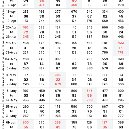
2026
04
50
46
50
91
56
07
to
12-Apr
338
334
114
460
119
178
278
2026
13-Apr
235
166
277
670
240
334
400
06
30
69
37
67
02
45
to
19-Apr
123
244
225
124
179
660
456
2026
20-Apr
160
278
157
140
348
600
345
72
78
31
51
56
60
24
to
26-Apr
345
350
245
137
367
569
446
2026
27-Apr
256
240
335
255
236
126
344
31
69
13
26
13
95
16
to
03-May
227
270
148
123
300
780
178
2026
04-May
260
245
337
150
250
559
349
87
14
39
62
73
90
69
to
10-May
250
167
117
200
580
578
469
2026
11-May
127
350
345
166
390
167
123
02
86
22
34
26
43
68
to
17-May
246
367
679
680
349
346
666
2026
18-May
190
459
670
800
348
477
900
03
84
35
82
55
86
91
to
24-May
355
446
230
345
780
330
245
2026
25-May
290
220
178
580
700
667
479
15
40
60
39
76
91
01
to
31-May
267
127
235
360
123
119
777
2026
01-Jun
500
370
266
359
125
127
358
55
01
49
78
86
05
63
to