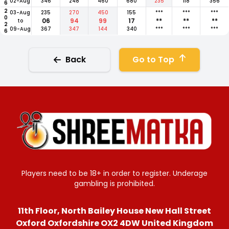
02-Aug
346
248
460
680
235
118
356
2026
03-Aug
235
270
450
155
***
***
***
06
94
99
17
**
**
**
to
09-Aug
367
347
144
340
***
***
***
Back
Go to Top
Players need to be 18+ in order to register. Underage
gambling is prohibited.
11th Floor, North Bailey House New Hall Street
Oxford Oxfordshire OX2 4DW United Kingdom