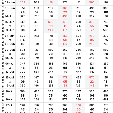
07-Jun
267
579
126
378
123
500
120
2026
08-Jun
124
280
267
368
125
499
369
74
07
59
72
87
23
80
to
14-Jun
167
700
180
499
278
337
190
2026
15-Jun
147
478
670
335
250
366
250
20
98
33
11
74
55
76
to
21-Jun
136
459
247
137
770
177
556
2026
22-Jun
670
233
178
456
678
280
377
34
85
63
50
17
05
75
to
28-Jun
112
140
139
136
250
249
258
2026
29-Jun
578
129
890
260
256
480
890
09
28
79
81
36
24
70
to
05-Jul
360
170
180
245
330
347
145
2026
06-Jul
347
366
488
469
356
123
230
46
58
03
98
45
68
51
to
12-Jul
790
567
247
170
447
440
119
2026
13-Jul
370
167
178
479
456
570
155
09
43
63
05
59
22
13
to
19-Jul
360
166
238
168
126
345
166
2026
20-Jul
150
456
368
770
237
370
468
68
54
75
40
29
04
89
to
26-Jul
288
266
122
578
360
338
469
2026
27-Jul
220
150
700
367
366
680
278
43
64
70
64
50
40
74
to